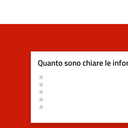
Quanto sono chiare le info
Valutazione
Valuta 5 stelle su 5
Valuta 4 stelle su 5
Valuta 3 stelle su 5
Valuta 2 stelle su 5
Valuta 1 stelle su 5