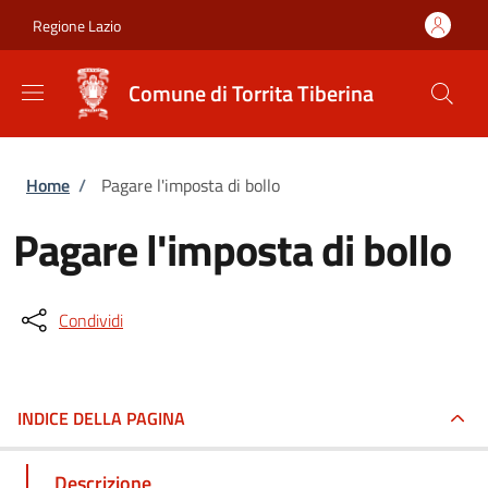
Salta al contenuto principale
Skip to footer content
Regione Lazio
Comune di Torrita Tiberina
Briciole di pane
Home
/
Pagare l'imposta di bollo
Pagare l'imposta di bollo
Condividi
INDICE DELLA PAGINA
Descrizione