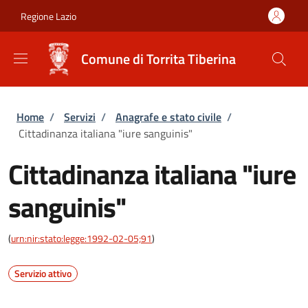
Salta al contenuto principale
Skip to footer content
Regione Lazio
Comune di Torrita Tiberina
Briciole di pane
Home
/
Servizi
/
Anagrafe e stato civile
/
Cittadinanza italiana "iure sanguinis"
Cittadinanza italiana "iure
sanguinis"
(
urn:nir:stato:legge:1992-02-05;91
)
Servizio attivo