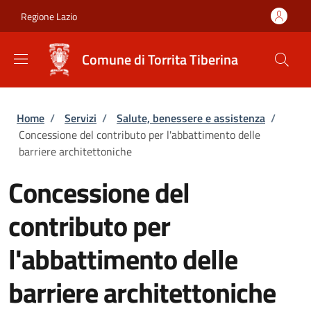
Salta al contenuto principale
Skip to footer content
Regione Lazio
Comune di Torrita Tiberina
Briciole di pane
Home
/
Servizi
/
Salute, benessere e assistenza
/
Concessione del contributo per l'abbattimento delle
barriere architettoniche
Concessione del
contributo per
l'abbattimento delle
barriere architettoniche