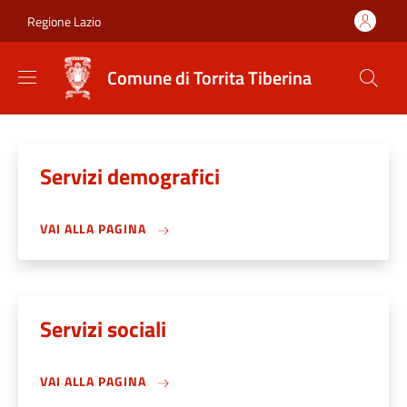
Salta al contenuto principale
Skip to footer content
Regione Lazio
Comune di Torrita Tiberina
Servizi demografici
VAI ALLA PAGINA
Servizi sociali
VAI ALLA PAGINA