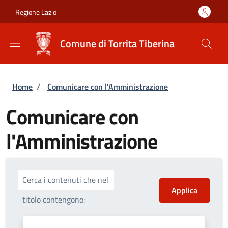
Salta al contenuto principale
Skip to footer content
Regione Lazio
Comune di Torrita Tiberina
Briciole di pane
Home
/
Comunicare con l'Amministrazione
Comunicare con
l'Amministrazione
Cerca i contenuti che nel
titolo contengono: