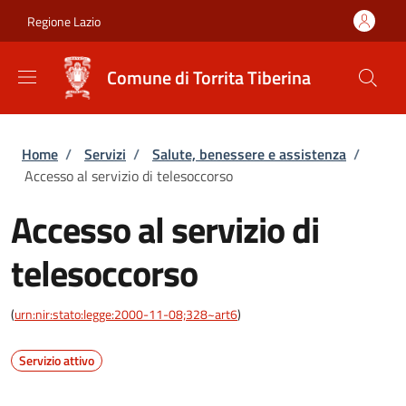
Salta al contenuto principale
Skip to footer content
Regione Lazio
Comune di Torrita Tiberina
Briciole di pane
Home
/
Servizi
/
Salute, benessere e assistenza
/
Accesso al servizio di telesoccorso
Accesso al servizio di
telesoccorso
(
urn:nir:stato:legge:2000-11-08;328~art6
)
Servizio attivo