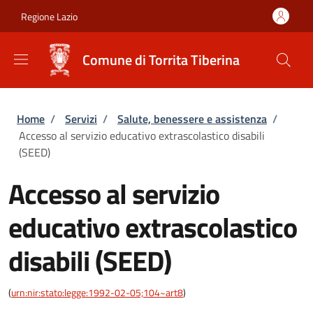
Salta al contenuto principale
Skip to footer content
Regione Lazio
Comune di Torrita Tiberina
Briciole di pane
Home
/
Servizi
/
Salute, benessere e assistenza
/
Accesso al servizio educativo extrascolastico disabili
(SEED)
Accesso al servizio
educativo extrascolastico
disabili (SEED)
(
urn:nir:stato:legge:1992-02-05;104~art8
)