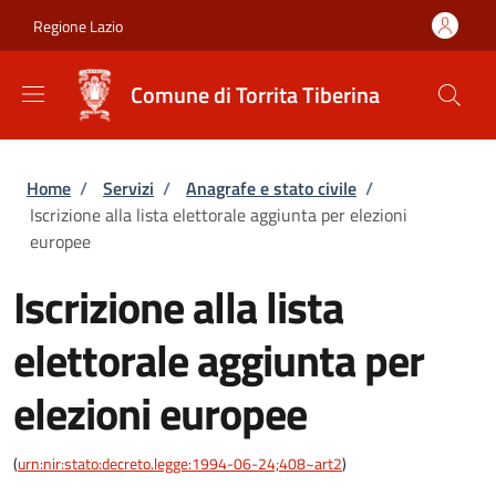
Salta al contenuto principale
Skip to footer content
Regione Lazio
Comune di Torrita Tiberina
Briciole di pane
Home
/
Servizi
/
Anagrafe e stato civile
/
Iscrizione alla lista elettorale aggiunta per elezioni
europee
Iscrizione alla lista
elettorale aggiunta per
elezioni europee
(
urn:nir:stato:decreto.legge:1994-06-24;408~art2
)