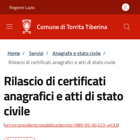
Salta al contenuto principale
Skip to footer content
Regione Lazio
Comune di Torrita Tiberina
Briciole di pane
Home
/
Servizi
/
Anagrafe e stato civile
/
Rilascio di certificati anagrafici e atti di stato civile
Rilascio di certificati
anagrafici e atti di stato
civile
(
urn:nir:presidente.repubblica:decreto:1989-05-30;223~art33
)