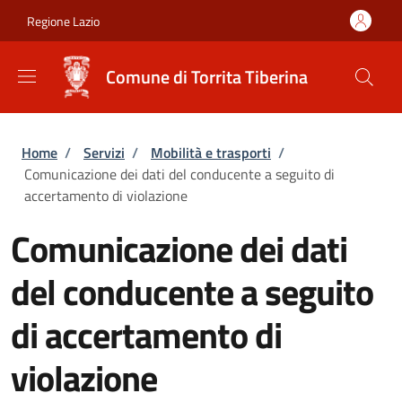
Salta al contenuto principale
Skip to footer content
Regione Lazio
Comune di Torrita Tiberina
Briciole di pane
Home
/
Servizi
/
Mobilità e trasporti
/
Comunicazione dei dati del conducente a seguito di
accertamento di violazione
Comunicazione dei dati
del conducente a seguito
di accertamento di
violazione