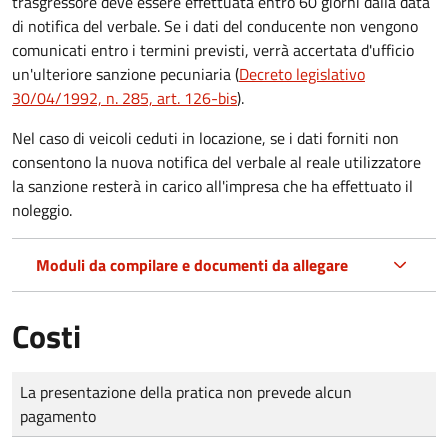
trasgressore deve essere effettuata entro 60 giorni dalla data
di notifica del verbale.
Se i dati del conducente non vengono
comunicati entro i termini previsti, verrà accertata d'ufficio
un'ulteriore sanzione pecuniaria (
Decreto legislativo
30/04/1992, n. 285, art. 126-bis
).
Nel caso di veicoli ceduti in locazione, se i dati forniti non
consentono la nuova notifica del verbale al reale utilizzatore
la sanzione resterà in carico all'impresa che ha effettuato il
noleggio.
Moduli da compilare e documenti da allegare
Costi
Tipo di pagamento
Importo
La presentazione della pratica non prevede alcun
pagamento