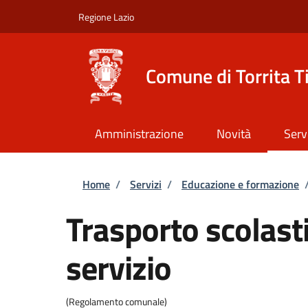
Salta al contenuto principale
Skip to footer content
Regione Lazio
Comune di Torrita T
Amministrazione
Novità
Serv
Briciole di pane
Home
/
Servizi
/
Educazione e formazione
Trasporto scolasti
servizio
(Regolamento comunale)