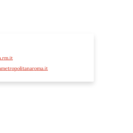
.rm.it
tametropolitanaroma.it