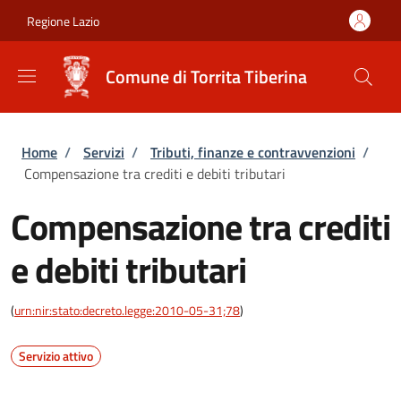
Salta al contenuto principale
Skip to footer content
Regione Lazio
Comune di Torrita Tiberina
Briciole di pane
Home
/
Servizi
/
Tributi, finanze e contravvenzioni
/
Compensazione tra crediti e debiti tributari
Compensazione tra crediti
e debiti tributari
(
urn:nir:stato:decreto.legge:2010-05-31;78
)
Servizio attivo