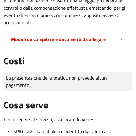
Il Comune, nei termini consentiti dalla legge, procederà al
controllo della compensazione effettuata emettendo, per gli
eventuali errori o omissioni commessi, apposito avviso di
accertamento.
Moduli da compilare e documenti da allegare
Costi
Tipo di pagamento
Importo
La presentazione della pratica non prevede alcun
pagamento
Cosa serve
Per accedere al servizio, assicurati di avere:
SPID (sistema pubblico di identità digitale), carta